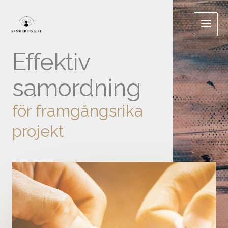
Hoppa
till
innehåll
Effektiv
samordning
för framgångsrika
projekt